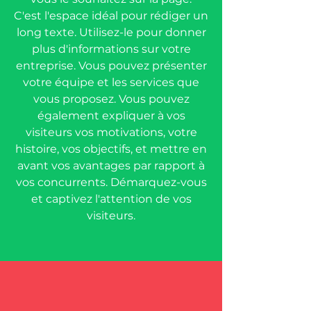
C'est l'espace idéal pour rédiger un
long texte. Utilisez-le pour donner
plus d'informations sur votre
entreprise. Vous pouvez présenter
votre équipe et les services que
vous proposez. Vous pouvez
également expliquer à vos
visiteurs vos motivations, votre
histoire, vos objectifs, et mettre en
avant vos avantages par rapport à
vos concurrents. Démarquez-vous
et captivez l'attention de vos
visiteurs.